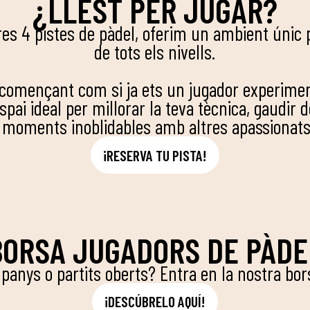
¿LLEST PER JUGAR?
es 4 pistes de pàdel, oferim un ambient únic 
de tots els nivells.
 començant com si ja ets un jugador experimen
espai ideal per millorar la teva tècnica, gaudir de
 moments inoblidables amb altres apassionats 
¡RESERVA TU PISTA!
BORSA JUGADORS DE PÀDE
anys o partits oberts? Entra en la nostra bors
¡DESCÚBRELO AQUÍ!