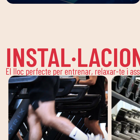
INSTAL·LACIO
El lloc perfecte per entrenar, relaxar-te i as