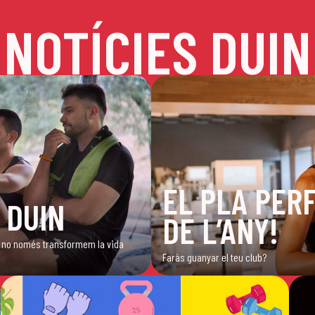
NOTÍCIES DUIN
EL PLA PERF
 DUIN
DE L’ANY!
ub, no només transformem la vida
Faràs guanyar el teu club?