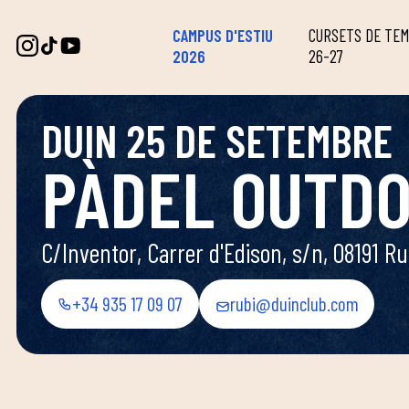
CAMPUS D'ESTIU
CURSETS DE TE
2026
26-27
DUIN 25 DE SETEMBRE
PÀDEL OUTD
C/Inventor, Carrer d'Edison, s/n, 08191 Ru
+34 935 17 09 07
rubi@duinclub.com