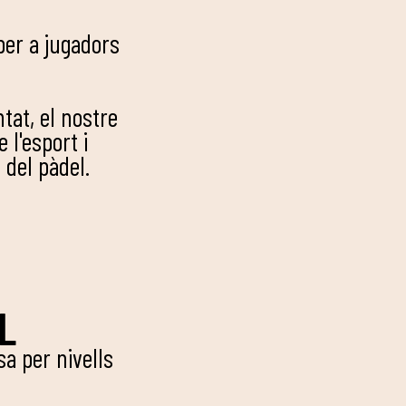
per a jugadors
tat, el nostre
 l'esport i
del pàdel.
L
a per nivells