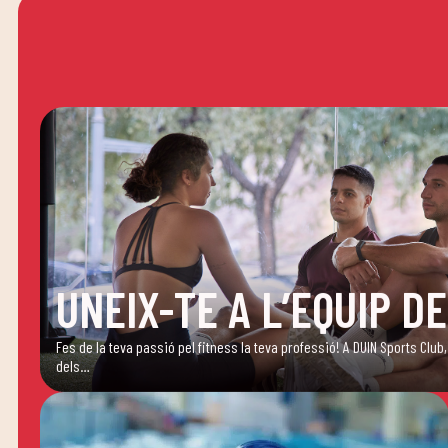
UNEIX-TE A L’EQUIP DE
Fes de la teva passió pel fitness la teva professió! A DUIN Sports Cl
dels…