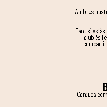
Amb les nostr
Tant si estàs
club és l'
compartir
Cerques comp