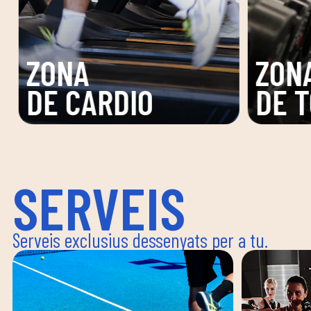
ZONA
ZON
DE TONIFICACIÓ
FUNC
SERVEIS
Serveis exclusius dessenyats per a tu.