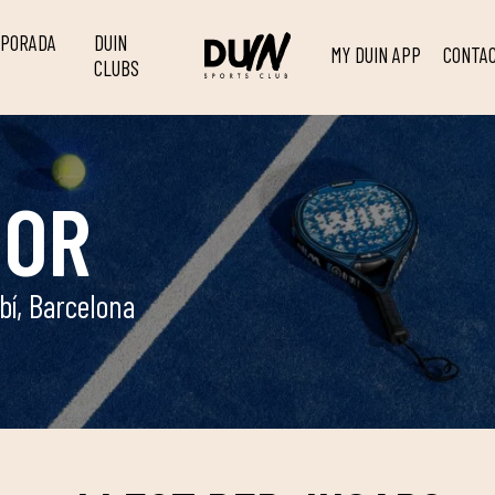
MPORADA
DUIN
MY DUIN APP
CONTA
CLUBS
OOR
bí, Barcelona