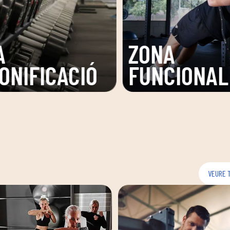
A
SALA
IONAL
FITNESS
VEURE 