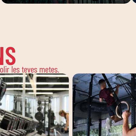
NS
solir les teves metes.