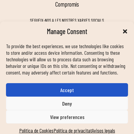
compromís
SEGUEIX-NOS A LES NOSTRES XARXES SOCIALS
Manage Consent
To provide the best experiences, we use technologies like cookies
MY DUIN APP
to store and/or access device information. Consenting to these
technologies will allow us to process data such as browsing
behavior or unique IDs on this site. Not consenting or withdrawing
consent, may adversely affect certain features and functions.
Accept
INFORMACIÓ DE CONTACTE
info@duinclub.com
Deny
View preferences
Política de privacitat
Política de Cookies
Avís legal
Política de Cookies
Política de privacitat
Avisos legals
© Copyright 2024 Duin Club. Tots els drets reservats