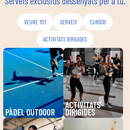
Serveis exclusius dessenyats per a tu.
VEURE TOT
SERVEIS
CURSOS
ACTIVITATS DIRIGIDES
ACTIVITATS
PÀDEL OUTDOOR
DIRIGIDES
Gaudeix del pàdel a
Descobreix les nostres
DUIN SPORTS CLUB, un
activitats dirigides a