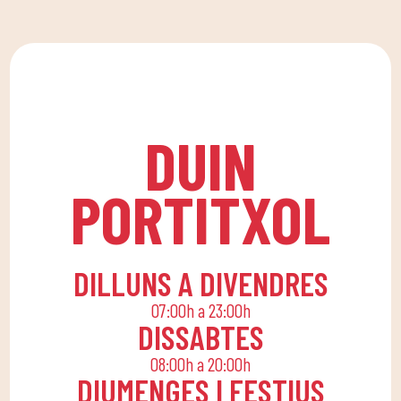
apostem per una quota
gaudeix de les nostres
familiar que permeti a
classes de natació a
tota la família conciliar
DUIN SPORTS CLUB. Per
la seva rutina diària
a totes les edats i
amb una vida activa,
nivells, amb entrenadors
oferint activitats
DUIN
experts.
lúdiques i educatives
perquè els petits de
PORTITXOL
casa gaudeixin sols o en
família.
DILLUNS A DIVENDRES
07:00h a 23:00h
DISSABTES
08:00h a 20:00h
DIUMENGES I FESTIUS