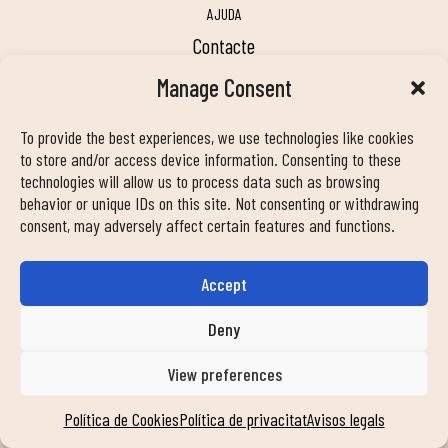
AJUDA
contacte
treballa amb nosaltres
Manage Consent
faqs
notícies
To provide the best experiences, we use technologies like cookies
transparència
to store and/or access device information. Consenting to these
compromís
technologies will allow us to process data such as browsing
behavior or unique IDs on this site. Not consenting or withdrawing
consent, may adversely affect certain features and functions.
SEGUEIX-NOS A LES NOSTRES XARXES SOCIALS
Accept
Deny
MY DUIN APP
View preferences
Política de Cookies
Política de privacitat
Avisos legals