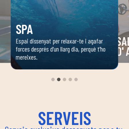
SPA
SA
Espai dissenyat per relaxar-te i agafar
D'
forces després d'un llarg dia, perquè t'ho
mereixes.
 o
Espai 
 ella
dirigi
body c
ambie
seguir
enfoca
coordi
SERVEIS