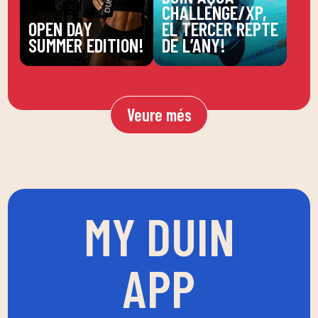
CHALLENGE/XP,
OPEN DAY
EL TERCER REPTE
SUMMER EDITION!
DE L’ANY!
Veure més
MY DUIN
APP