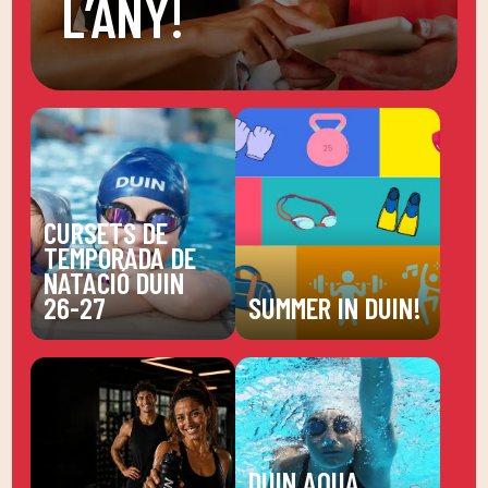
L’ANY!
CURSETS DE
TEMPORADA DE
NATACIÓ DUIN
26-27
SUMMER IN DUIN!
DUIN AQUA