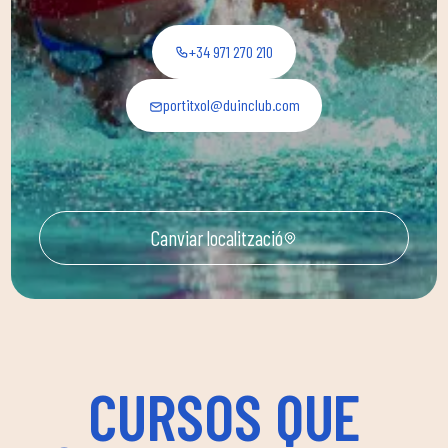
+34 971 270 210
portitxol@duinclub.com
Canviar localització
CURSOS QUE