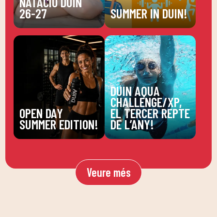
NATACIÓ DUIN
26-27
SUMMER IN DUIN!
DUIN AQUA
CHALLENGE/XP,
OPEN DAY
EL TERCER REPTE
SUMMER EDITION!
DE L’ANY!
Veure més