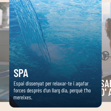
SPA
SA
Espai dissenyat per relaxar-te i agafar
D'
forces després d'un llarg dia, perquè t'ho
mereixes.
 o
Espai 
 ella
dirigi