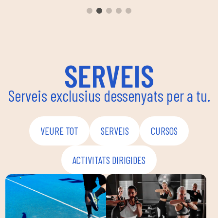
body c
ambie
seguir
enfoca
coordi
SERVEIS
Serveis exclusius dessenyats per a tu.
VEURE TOT
SERVEIS
CURSOS
ACTIVITATS DIRIGIDES