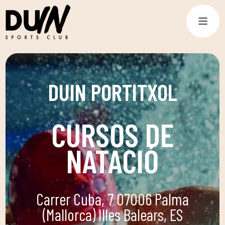
DUIN PORTITXOL
CURSOS DE
NATACIÓ
Carrer Cuba, 7 07006 Palma
(Mallorca) Illes Balears, ES