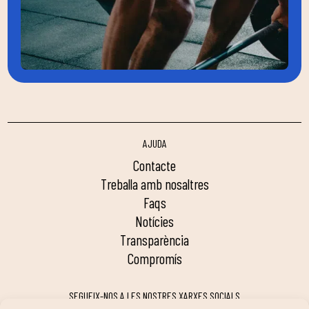
AJUDA
contacte
treballa amb nosaltres
faqs
notícies
transparència
compromís
SEGUEIX-NOS A LES NOSTRES XARXES SOCIALS