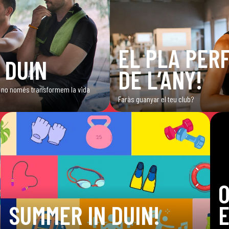
EL PLA PERF
 DUIN
DE L’ANY!
ub, no només transformem la vida
Faràs guanyar el teu club?
SUMMER IN DUIN!
E