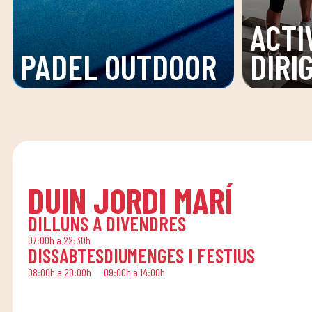
ACTI
PADEL OUTDOOR
DIRI
DUIN JORDI MARÍ
DILLUNS A DIVENDRES
07:00h a 22:30h
DISSABTES
DIUMENGES I FESTIUS
08:00h a 20:00h
09:00h a 14:00h