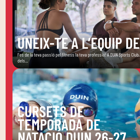
UNEIX-TE A L’EQUIP DE
Fes de la teva passió pel fitness la teva professió! A DUIN Sports Cl
dels…
CURSETS DE
TEMPORADA DE
NATACIÓ DUIN 26-27