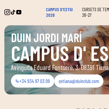
CAMPUS D'ESTIU
CURSETS DE TE
2026
26-27
DUIN JORDI MARÍ
CAMPUS D' ES
Avinguda Eduard Fontserè, 3, 08391 Tiana
+34 934 97 03 09
tiana@duinclub.com