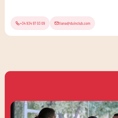
+34 934 97 03 09
tiana@duinclub.com