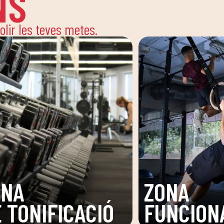
NS
solir les teves metes.
A
SALA
IONAL
FITNESS