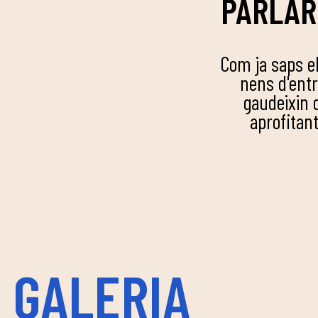
PARLAR
Com ja saps e
nens d'entr
gaudeixin 
aprofitant
GALERIA