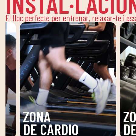
INSTAL·LACIO
El lloc perfecte per entrenar, relaxar-te i as
ZONA
ZON
DE TONIFICACIÓ
FUNC