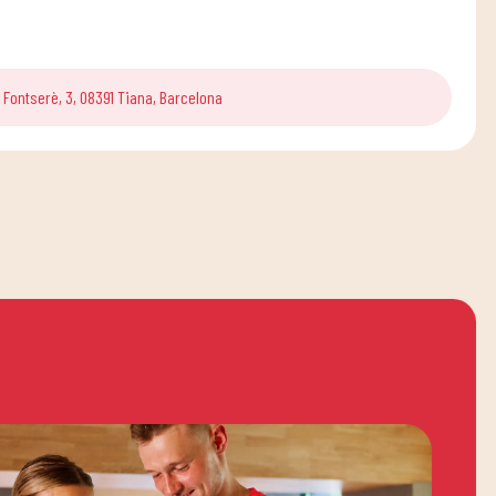
Fontserè, 3, 08391 Tiana, Barcelona