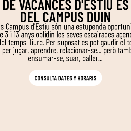
 DE VACANCES D'ESTIU ÉS
DEL CAMPUS DUIN
ls Campus d'Estiu són una estupenda oportuni
e 3 i 13 anys oblidin les seves escairades agend
del temps lliure. Per suposat es pot gaudir el t
 per jugar, aprendre, relacionar-se... però tam
ensumar-se, suar, ballar...
CONSULTA DATES Y HORARIS