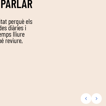
 PARLAR
tat perquè els
es diàries i
emps lliure
bé reviure,