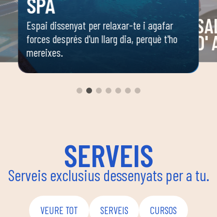
SPA
SA
Espai dissenyat per relaxar-te i agafar
D'
forces després d'un llarg dia, perquè t'ho
mereixes.
 o
Espai 
 ella
dirigi
body c
ambie
seguir
enfoca
coordi
SERVEIS
Serveis exclusius dessenyats per a tu.
VEURE TOT
SERVEIS
CURSOS