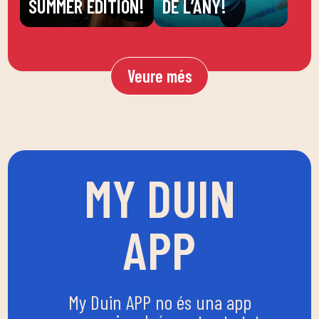
SUMMER EDITION!
DE L’ANY!
Veure més
MY DUIN
APP
My Duin APP no és una app