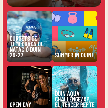
CURSETS DE
TEMPORADA DE
NATACIÓ DUIN
26-27
SUMMER IN DUIN!
DUIN AQUA
CHALLENGE/XP,
OPEN DAY
EL TERCER REPTE