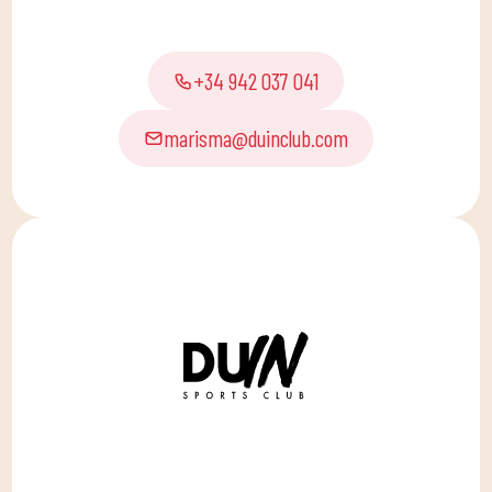
+34 942 037 041
marisma@duinclub.com