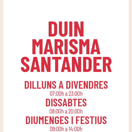
salut física com
a totes les edats i
psicològica, en un
nivells, amb entrenadors
DUIN
ambient divertit que
experts.
fomenta la
MARISMA
companyonia.Per això,
apostem per una quota
SANTANDER
familiar que permeti a
tota la família conciliar
la seva rutina diària
amb una vida activa,
DILLUNS A DIVENDRES
oferint activitats
07:00h a 23:00h
lúdiques i educatives
DISSABTES
perquè els petits de
08:00h a 20:00h
casa gaudeixin sols o en
DIUMENGES I FESTIUS
família.
09:00h a 14:00h