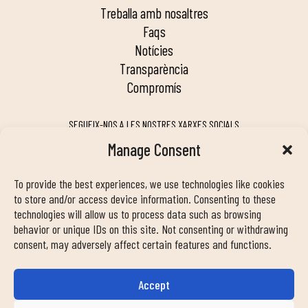
treballa amb nosaltres
faqs
notícies
transparència
compromís
SEGUEIX-NOS A LES NOSTRES XARXES SOCIALS
Manage Consent
To provide the best experiences, we use technologies like cookies
MY DUIN APP
to store and/or access device information. Consenting to these
technologies will allow us to process data such as browsing
behavior or unique IDs on this site. Not consenting or withdrawing
consent, may adversely affect certain features and functions.
Accept
INFORMACIÓ DE CONTACTE
info@duinclub.com