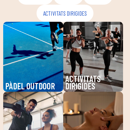
ACTIVITATS DIRIGIDES
ACTIVITATS
PÀDEL OUTDOOR
DIRIGIDES
Gaudeix del pàdel a
Descobreix les nostres
DUIN SPORTS CLUB, un
activitats dirigides a
esport dinàmic que
DUIN SPORTS CLUB:
millora la teva agilitat i
Pilates, Zumba,
resistència. Les nostres
BodyPump i més. Millora