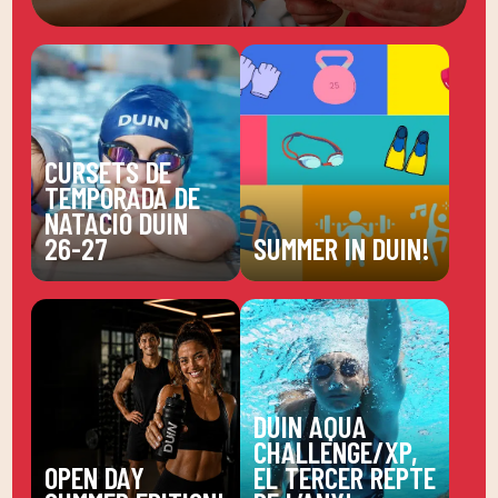
CURSETS DE
TEMPORADA DE
NATACIÓ DUIN
26-27
SUMMER IN DUIN!
DUIN AQUA
CHALLENGE/XP,
OPEN DAY
EL TERCER REPTE