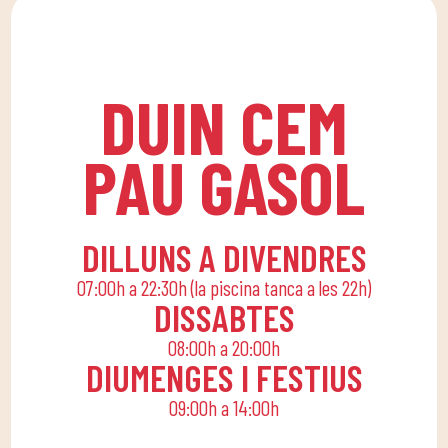
tota la família conciliar
DUIN SPORTS CLUB. Per
la seva rutina diària
a totes les edats i
amb una vida activa,
nivells, amb entrenadors
oferint activitats
DUIN CEM
experts.
lúdiques i educatives
perquè els petits de
PAU GASOL
casa gaudeixin sols o en
família.
DILLUNS A DIVENDRES
07:00h a 22:30h (la piscina tanca a les 22h)
DISSABTES
08:00h a 20:00h
DIUMENGES I FESTIUS
09:00h a 14:00h