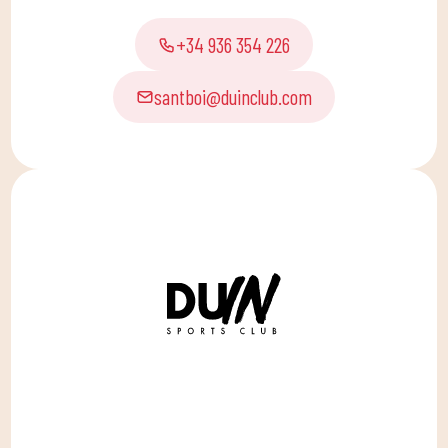
+34 936 354 226
santboi@duinclub.com