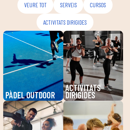
VEURE TOT
SERVEIS
CURSOS
ACTIVITATS DIRIGIDES
ACTIVITATS
PÀDEL OUTDOOR
DIRIGIDES
Gaudeix del pàdel a
Descobreix les nostres
DUIN SPORTS CLUB, un
activitats dirigides a
esport dinàmic que
DUIN SPORTS CLUB:
millora la teva agilitat i
Pilates, Zumba,