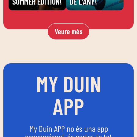
SUMMER EDITION!
DE L’ANY!
Veure més
MY DUIN
APP
My Duin APP no és una app
convencional, és portar-te tot