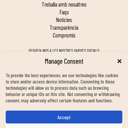
treballa amb nosaltres
faqs
notícies
transparència
compromís
SEGUEIX-NOS A LES NOSTRES XARXES SOCIALS
Manage Consent
To provide the best experiences, we use technologies like cookies
MY DUIN APP
to store and/or access device information. Consenting to these
technologies will allow us to process data such as browsing
behavior or unique IDs on this site. Not consenting or withdrawing
consent, may adversely affect certain features and functions.
Accept
INFORMACIÓ DE CONTACTE
info@duinclub.com