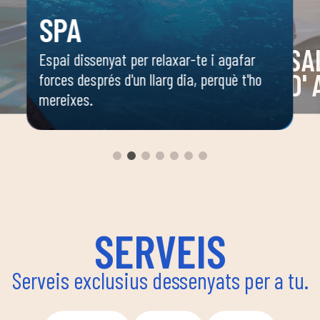
SPA
SA
Espai dissenyat per relaxar-te i agafar
D'
forces després d'un llarg dia, perquè t'ho
mereixes.
 o
Espai 
 ella
dirigi
body c
ambie
seguir
enfoca
coordi
SERVEIS
Serveis exclusius dessenyats per a tu.