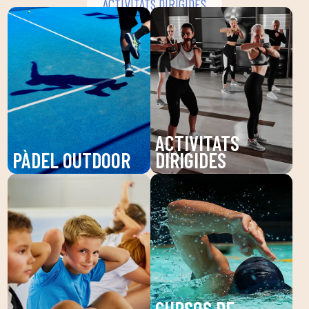
ACTIVITATS
PÀDEL OUTDOOR
DIRIGIDES
Gaudeix del pàdel a
Descobreix les nostres
DUIN SPORTS CLUB, un
activitats dirigides a
esport dinàmic que
DUIN SPORTS CLUB:
millora la teva agilitat i
Pilates, Zumba,
resistència. Les nostres
BodyPump i més. Millora
pistes d'alta qualitat
la teva salut i benestar
són perfectes per a tots
amb entrenaments