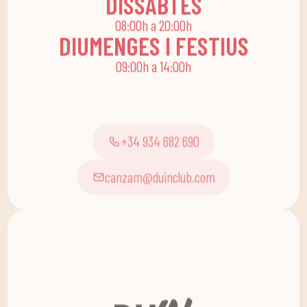
08:00h a 20:00h
lúdiques i educatives
DIUMENGES I FESTIUS
perquè els petits de
09:00h a 14:00h
casa gaudeixin sols o en
família.
+34 934 682 690
canzam@duinclub.com