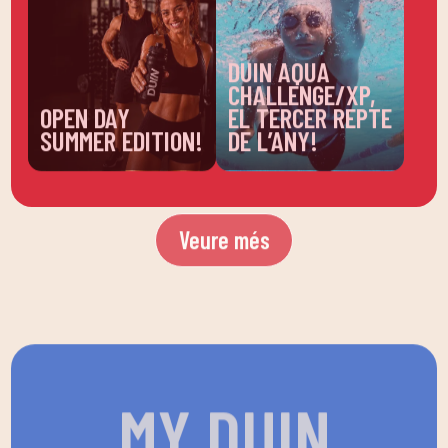
DUIN AQUA
CHALLENGE/XP,
OPEN DAY
EL TERCER REPTE
SUMMER EDITION!
DE L’ANY!
Veure més
MY DUIN