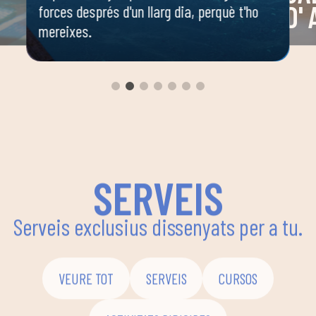
D'
forces després d'un llarg dia, perquè t'ho
mereixes.
 o
Espai 
 ella
dirigi
body c
ambie
seguir
enfoca
coordi
SERVEIS
Serveis exclusius dissenyats per a tu.
VEURE TOT
SERVEIS
CURSOS
ACTIVITATS DIRIGIDES