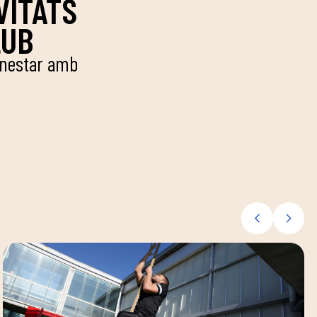
VITATS
LUB
benestar amb