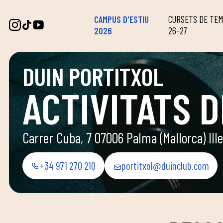
CAMPUS D'ESTIU
CURSETS DE TE
2026
26-27
DUIN PORTITXOL
ACTIVITATS D
Carrer Cuba, 7 07006 Palma (Mallorca) Ille
+34 971 270 210
portitxol@duinclub.com