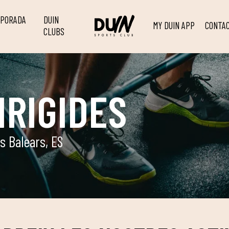
MPORADA
DUIN
MY DUIN APP
CONTA
CLUBS
IRIGIDES
s Balears, ES