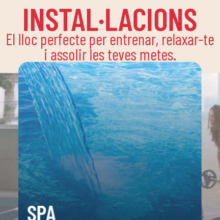
INSTAL·LACIONS
El lloc perfecte per entrenar, relaxar-te
i assolir les teves metes.
SPA