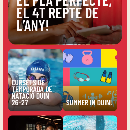
EL 4T REPTE DE
L’ANY!
CURSETS DE
TEMPORADA DE
NATACIÓ DUIN
26-27
SUMMER IN DUIN!