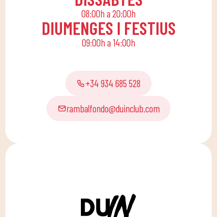
perquè els petits de
08:00h a 20:00h
casa gaudeixin sols o en
DIUMENGES I FESTIUS
família.
09:00h a 14:00h
+34 934 685 528
rambalfondo@duinclub.com