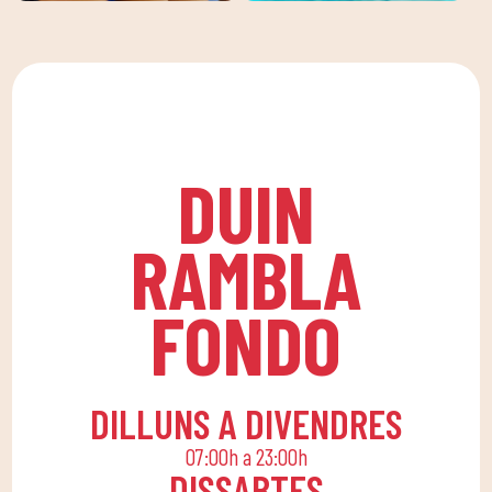
Creiem en l'activitat
Millora la teva tècnica i
física com a base per a
gaudeix de les nostres
una vida sana, que
classes de natació a
afavoreix tant la nostra
DUIN SPORTS CLUB. Per
salut física com
a totes les edats i
psicològica, en un
nivells, amb entrenadors
DUIN
ambient divertit que
experts.
fomenta la
RAMBLA
companyonia.Per això,
apostem per una quota
FONDO
familiar que permeti a
tota la família conciliar
la seva rutina diària
amb una vida activa,
DILLUNS A DIVENDRES
oferint activitats
07:00h a 23:00h
lúdiques i educatives
DISSABTES