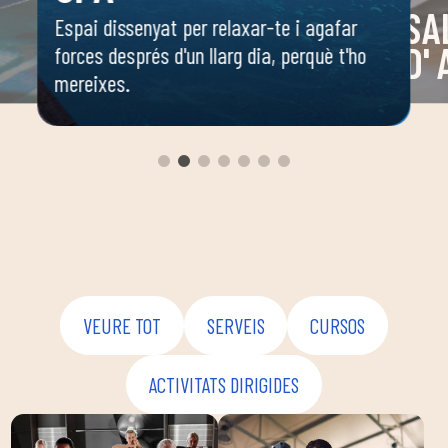
SA
Espai dissenyat per relaxar-te i agafar
D'
forces després d'un llarg dia, perquè t'ho
mereixes.
 o
Espai 
 ella
dirigi
body c
ambie
seguir
enfoca
coordi
VEURE TOT
SERVEIS
CURSOS
ACTIVITATS DIRIGIDES